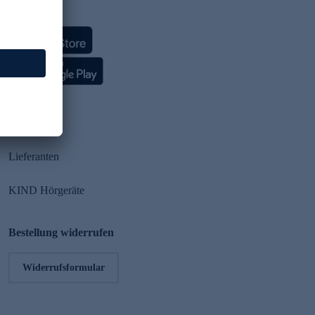
HSE App
Partner
Lieferanten
KIND Hörgeräte
Bestellung widerrufen
Widerrufsformular