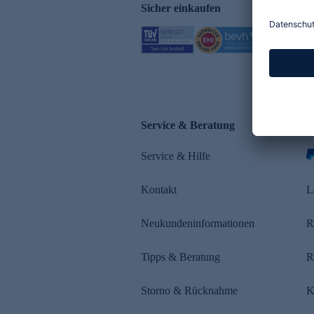
Sicher einkaufen
Service & Beratung
Z
Service & Hilfe
s
Kontakt
L
Neukundeninformationen
R
Tipps & Beratung
R
Storno & Rücknahme
K