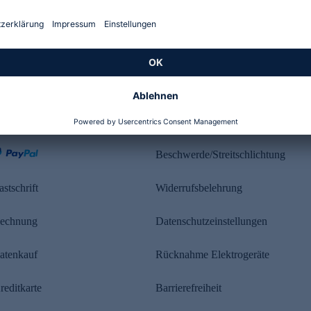
Kundenbewertung
ahlung
Rechtliches
Beschwerde/Streitschlichtung
astschrift
Widerrufsbelehrung
echnung
Datenschutzeinstellungen
atenkauf
Rücknahme Elektrogeräte
reditkarte
Barrierefreiheit