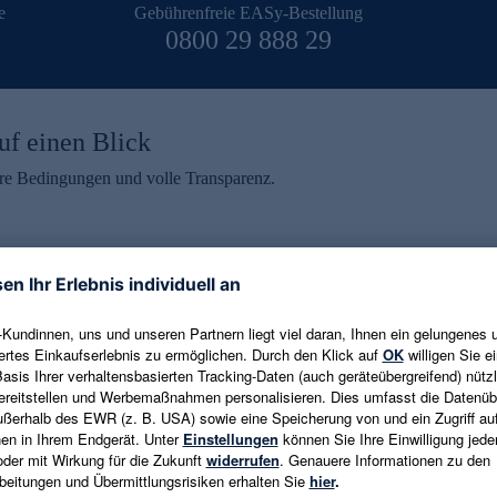
e
Gebührenfreie EASy-Bestellung
0800 29 888 29
uf einen Blick
aire Bedingungen und volle Transparenz.
ein erhalten
eren und aktuelle Trends,
E-Mail-Adresse eingeben
alten. Als Dankeschön
ne Abmeldung ist jederzeit in
Es gelten die
Datenschutzrichtlinien
un