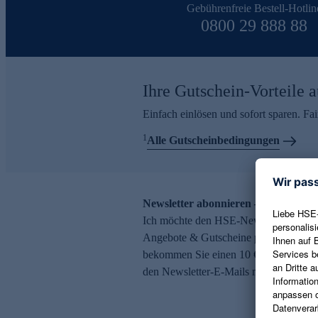
Gebührenfreie Bestell-Hotlin
0800 29 888 88
Ihre Gutschein-Vorteile a
Einfach einlösen und sofort sparen. F
1
Alle Gutscheinbedingungen
Newsletter abonnieren – 10 € Gutsch
Ich möchte den HSE-Newsletter abonni
Angebote & Gutscheine per E-Mail erh
bekommen Sie einen 10 € Gutschein. Ei
den Newsletter-E-Mails möglich.