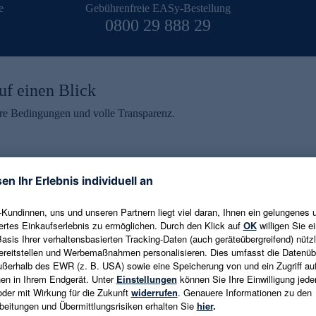
e
Gebührenfreie EASy-Bestellung
0800 29 888 29
uf einen Blick
aire Bedingungen und volle Transparenz.
ein erhalten
eren und aktuelle Trends,
E-Mail-Adresse eingeben
alten. Als Dankeschön
ne Abmeldung ist jederzeit in
Es gelten die
Datenschutzrichtlinien
un