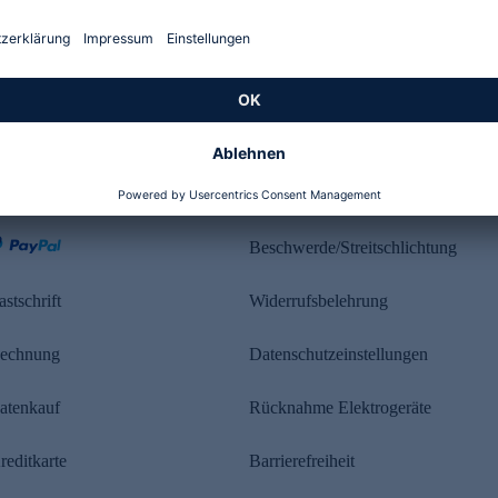
Kundenbewertung
ahlung
Rechtliches
Beschwerde/Streitschlichtung
astschrift
Widerrufsbelehrung
echnung
Datenschutzeinstellungen
atenkauf
Rücknahme Elektrogeräte
reditkarte
Barrierefreiheit