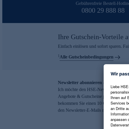
Gebührenfreie Bestell-Hotlin
0800 29 888 88
Ihre Gutschein-Vorteile a
Einfach einlösen und sofort sparen. F
1
Alle Gutscheinbedingungen
Newsletter abonnieren – 10 € Gutsch
Ich möchte den HSE-Newsletter abonni
Angebote & Gutscheine per E-Mail erh
bekommen Sie einen 10 € Gutschein. Ei
den Newsletter-E-Mails möglich.