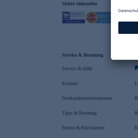
Sicher einkaufen
Service & Beratung
Z
Service & Hilfe
s
Kontakt
L
Neukundeninformationen
R
Tipps & Beratung
R
Storno & Rücknahme
K