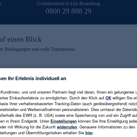
e
Gebührenfreie EASy-Bestellung
0800 29 888 29
uf einen Blick
aire Bedingungen und volle Transparenz.
ein erhalten
eren und aktuelle Trends,
E-Mail-Adresse eingeben
alten. Als Dankeschön
ne Abmeldung ist jederzeit in
Es gelten die
Datenschutzrichtlinien
un