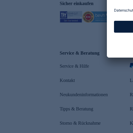
Sicher einkaufen
Service & Beratung
Z
Service & Hilfe
s
Kontakt
L
Neukundeninformationen
R
Tipps & Beratung
R
Storno & Rücknahme
K