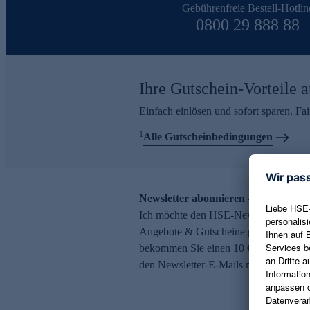
Gebührenfreie Bestell-Hotlin
0800 29 888 88
Ihre Gutschein-Vorteile a
Einfach einlösen und sofort sparen. F
1
Alle Gutscheinbedingungen
Newsletter abonnieren – 10 € Gutsch
Ich möchte den HSE-Newsletter abonni
Angebote & Gutscheine per E-Mail erh
bekommen Sie einen 10 € Gutschein. Ei
den Newsletter-E-Mails möglich.