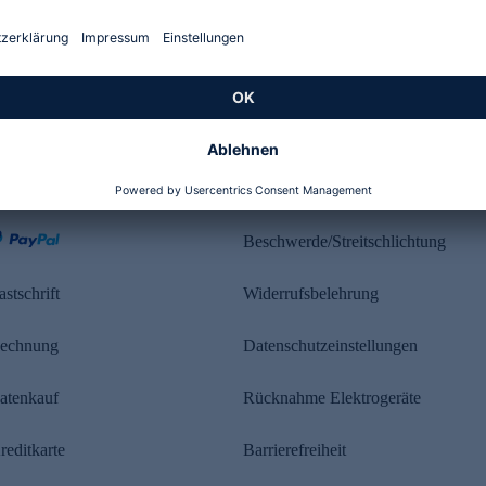
Kundenbewertung
ahlung
Rechtliches
Beschwerde/Streitschlichtung
astschrift
Widerrufsbelehrung
echnung
Datenschutzeinstellungen
atenkauf
Rücknahme Elektrogeräte
reditkarte
Barrierefreiheit