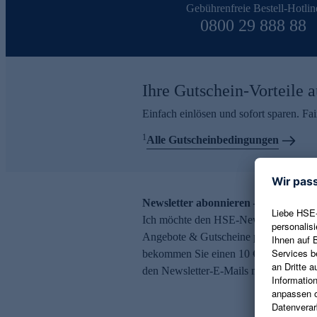
Gebührenfreie Bestell-Hotlin
0800 29 888 88
Ihre Gutschein-Vorteile a
Einfach einlösen und sofort sparen. F
1
Alle Gutscheinbedingungen
Newsletter abonnieren – 10 € Gutsch
Ich möchte den HSE-Newsletter abonni
Angebote & Gutscheine per E-Mail erh
bekommen Sie einen 10 € Gutschein. Ei
den Newsletter-E-Mails möglich.