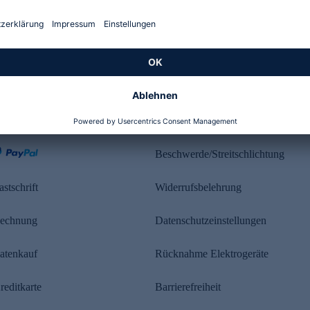
Kundenbewertung
ahlung
Rechtliches
Beschwerde/Streitschlichtung
astschrift
Widerrufsbelehrung
echnung
Datenschutzeinstellungen
atenkauf
Rücknahme Elektrogeräte
reditkarte
Barrierefreiheit