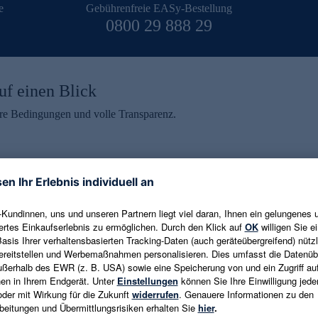
e
Gebührenfreie EASy-Bestellung
0800 29 888 29
uf einen Blick
aire Bedingungen und volle Transparenz.
ein erhalten
eren und aktuelle Trends,
E-Mail-Adresse eingeben
alten. Als Dankeschön
ne Abmeldung ist jederzeit in
Es gelten die
Datenschutzrichtlinien
un