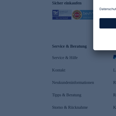
Sicher einkaufen
Service & Beratung
Z
Service & Hilfe
s
Kontakt
L
Neukundeninformationen
R
Tipps & Beratung
R
Storno & Rücknahme
K