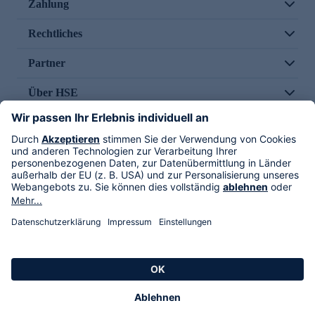
Zahlung
Rechtliches
Partner
Über HSE
Im TV
HSE International
Versand durch
Folge uns
AGB
Datenschutz
Impressum
Alle Rechte vorbehalten. Alle Preise inkl. gesetzlicher MwSt., zzgl. Versandkosten.