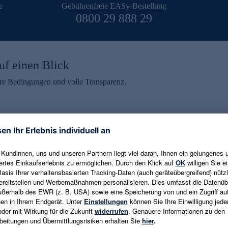
e
Gebührenfreie EASy-Bestellung
0800 29 888 29
uf einen Blick
aire Bedingungen und volle Transparenz.
ein erhalten
eren und aktuelle Trends,
E-Mail-Adresse eingeben
alten. Als Dankeschön
ne Abmeldung ist jederzeit in
Es gelten die
Datenschutzrichtlinien
un