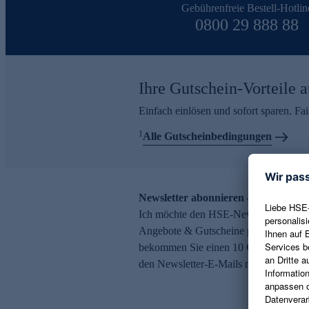
Gebührenfreie Bestell-Hotlin
0800 29 888 88
Ihre Gutschein-Vorteile a
Einfach einlösen und sofort sparen. F
1
Alle Gutscheinbedingungen
Newsletter abonnieren – 10 € Gutsch
Ich möchte den HSE-Newsletter abonni
Angebote & Gutscheine per E-Mail erh
bekommen Sie einen 10 € Gutschein. Ei
den Newsletter-E-Mails möglich.