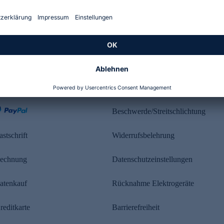
Kundenbewertung
ahlung
Rechtliches
Beschwerde/Streitschlichtung
astschrift
Widerrufsbelehrung
echnung
Datenschutzeinstellungen
atenkauf
Rücknahme Elektrogeräte
reditkarte
Barrierefreiheit