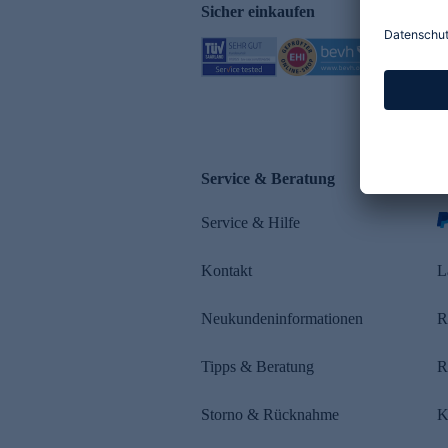
Sicher einkaufen
Service & Beratung
Z
Service & Hilfe
s
Kontakt
L
Neukundeninformationen
R
Tipps & Beratung
R
Storno & Rücknahme
K