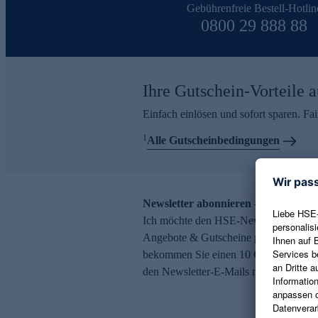
Gebührenfreie Bestell-Hotlin
0800 29 888 88
Ihre Gutschein-Vorteile a
Einfach einlösen und sofort sparen. F
1
Alle Gutscheinbedingungen
Newsletter abonnieren – 10 € Gutsch
Ich möchte den HSE-Newsletter abonni
Angebote & Gutscheine per E-Mail erh
bekommen Sie einen 10 € Gutschein. Ei
den Newsletter-E-Mails möglich.