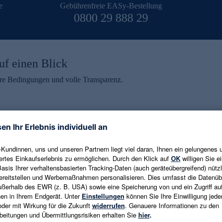
e
Gebührenfreie EASy-Bestellung
0800 29 888 29
uf einen Blick
aire Bedingungen und volle Transparenz.
ein erhalten
eren und aktuelle Trends,
E-Mail-Adresse eingeben
alten. Als Dankeschön
ne Abmeldung ist jederzeit in
Es gelten die
Datenschutzrichtlinien
un