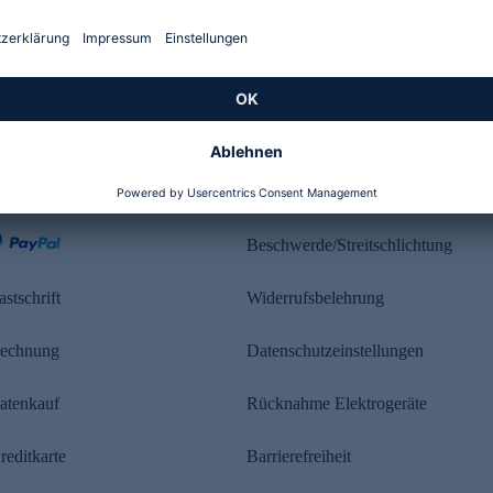
Kundenbewertung
ahlung
Rechtliches
Beschwerde/Streitschlichtung
astschrift
Widerrufsbelehrung
echnung
Datenschutzeinstellungen
atenkauf
Rücknahme Elektrogeräte
reditkarte
Barrierefreiheit