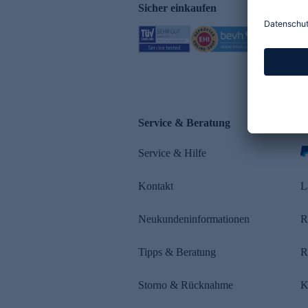
Sicher einkaufen
Service & Beratung
Z
Service & Hilfe
s
Kontakt
L
Neukundeninformationen
R
Tipps & Beratung
R
Storno & Rücknahme
K