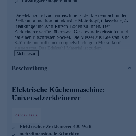
Fassungsvermögen: 600 ml
Die elektrische Küchenmaschine ist denkbar einfach in der
Bedienung und kommt inklusive Motorkopf, Glasschale, 4-
Blattklinge und Anti-Rutsch-Boden zu Ihnen. Der
Zerkleinerer verfügt über zwei Geschwindigkeitsstufen und
hat einen rutschfesten Sockel. Die Messer aus Edelstahl sind
S-förmig und mit einem doppelschichtigem Messerkopf
ausgestattet. Das Edelstahl-Material ist zudem
lebensmittelecht und die Schneiden sind mehrdimensional.
Mehr lesen
Mit diesem Universalzerkleinerer wird mühselige
Küchenarbeit ruckzuck erledigt. Er zerkleinert problemlos
Beschreibung
Fleisch, Gemüse, Kräuter und Nüsse - und Soßen und
Pestos sind ebenfalls im Handumdrehen zubereitet.
Nutzen Sie die Gelegenheit und bestellen jetzt bequem
Elektrische Küchenmaschine:
online.
Universalzerkleinerer
Elektrischer Zerkleinerer 400 Watt
mehrdimensionale Schneiden