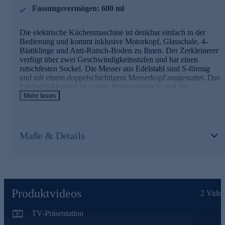
Fassungsvermögen: 600 ml
Die elektrische Küchenmaschine ist denkbar einfach in der
Bedienung und kommt inklusive Motorkopf, Glasschale, 4-
Blattklinge und Anti-Rutsch-Boden zu Ihnen. Der Zerkleinerer
verfügt über zwei Geschwindigkeitsstufen und hat einen
rutschfesten Sockel. Die Messer aus Edelstahl sind S-förmig
und mit einem doppelschichtigem Messerkopf ausgestattet. Das
Edelstahl-Material ist zudem lebensmittelecht und die
Schneiden sind mehrdimensional. Mit diesem
Mehr lesen
Universalzerkleinerer wird mühselige Küchenarbeit ruckzuck
erledigt. Er zerkleinert problemlos Fleisch, Gemüse, Kräuter
und Nüsse - und Soßen und Pestos sind ebenfalls im
Handumdrehen zubereitet.
Maße & Details
Nutzen Sie die Gelegenheit und bestellen jetzt bequem
online.
Produktvideos
2
Video
TV-Präsentation