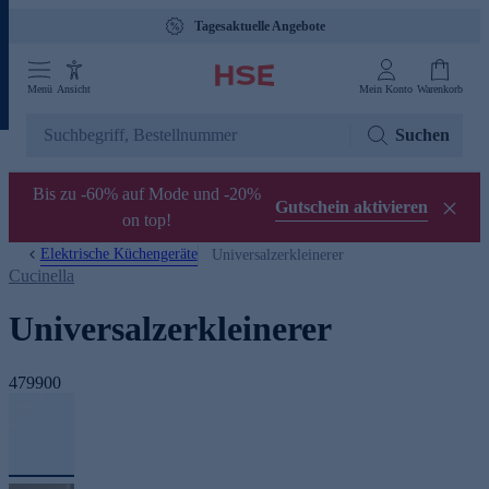
Tagesaktuelle Angebote
Menü
Ansicht
Mein Konto
Warenkorb
Suchen
Bis zu -60% auf Mode und -20%
Gutschein aktivieren
on top!
Elektrische Küchengeräte
Universalzerkleinerer
Cucinella
Universalzerkleinerer
479900