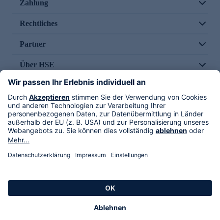
Zahlung
Rechtliches
Partner
Über HSE
Im TV
HSE International
Versand durch
Folge uns
AGB
Datenschutz
Impressum
Alle Rechte vorbehalten. Alle Preise inkl. gesetzlicher MwSt., zzgl. Versandkosten.