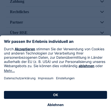
Zahlung
Rechtliches
Partner
Über HSE
Im TV
HSE International
Versand durch
Folge uns
AGB
Datenschutz
Impressum
Alle Rechte vorbehalten. Alle Preise inkl. gesetzlicher MwSt., zzgl. Versandkosten.