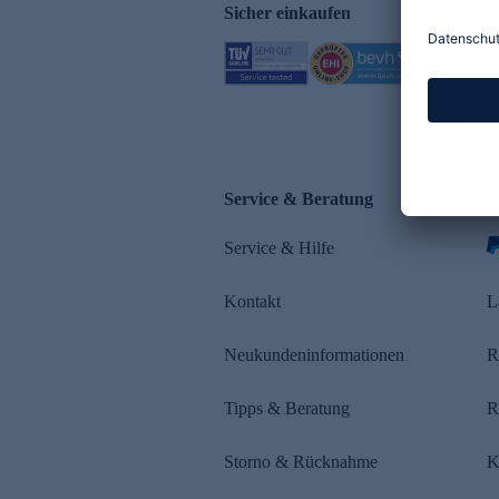
Sicher einkaufen
Service & Beratung
Z
Service & Hilfe
Kontakt
L
Neukundeninformationen
R
Tipps & Beratung
R
Storno & Rücknahme
K