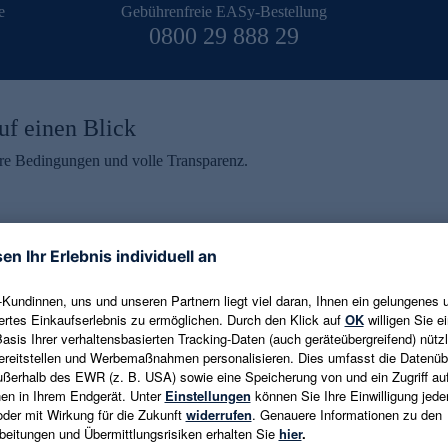
e
Gebührenfreie EASy-Bestellung
0800 29 888 29
uf einen Blick
aire Bedingungen und volle Transparenz.
ein erhalten
eren und aktuelle Trends,
E-Mail-Adresse eingeben
alten. Als Dankeschön
ne Abmeldung ist jederzeit in
Es gelten die
Datenschutzrichtlinien
un