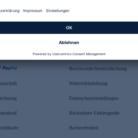
Kundenbewertung
ahlung
Rechtliches
Beschwerde/Streitschlichtung
astschrift
Widerrufsbelehrung
echnung
Datenschutzeinstellungen
atenkauf
Rücknahme Elektrogeräte
reditkarte
Barrierefreiheit