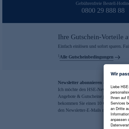
Gebührenfreie Bestell-Hotlin
0800 29 888 88
Ihre Gutschein-Vorteile a
Einfach einlösen und sofort sparen. F
1
Alle Gutscheinbedingungen
Newsletter abonnieren – 10 € Gutsch
Ich möchte den HSE-Newsletter abonni
Angebote & Gutscheine per E-Mail erh
bekommen Sie einen 10 € Gutschein. Ei
den Newsletter-E-Mails möglich.