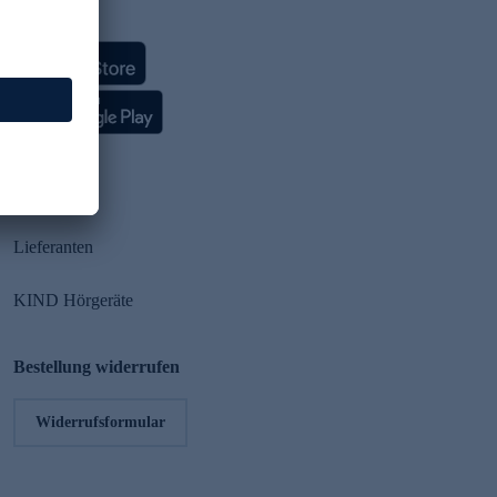
HSE App
Partner
Lieferanten
KIND Hörgeräte
Bestellung widerrufen
Widerrufsformular