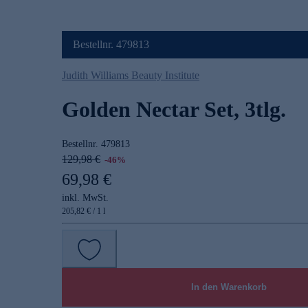
Bestellnr. 479813
Judith Williams Beauty Institute
Golden Nectar Set, 3tlg.
Bestellnr.
479813
129,98 €
-46%
69,98 €
inkl. MwSt.
205,82 € / 1 l
In den Warenkorb