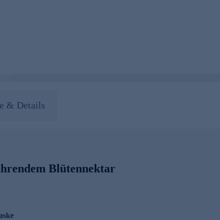
 & Details
ährendem Blütennektar
aske