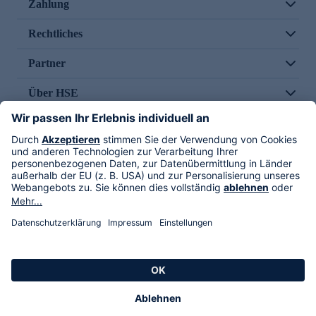
Zahlung
Rechtliches
Partner
Über HSE
Im TV
HSE International
Versand durch
Folge uns
AGB
Datenschutz
Impressum
Alle Rechte vorbehalten. Alle Preise inkl. gesetzlicher MwSt., zzgl. Versandkosten.