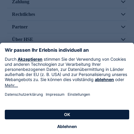
Zahlung
Rechtliches
Partner
Über HSE
Im TV
HSE International
Versand durch
Folge uns
AGB
Datenschutz
Impressum
Alle Rechte vorbehalten. Alle Preise inkl. gesetzlicher MwSt., zzgl. Versandkosten.