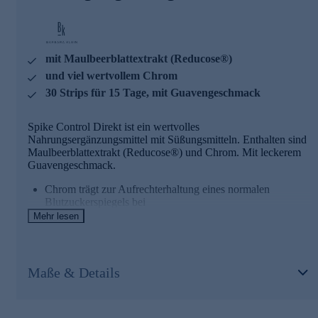
Inhaltsstoffe. Seit fast vier Jahrzehnten optimiert die Expertin
und Physiotherapeutin Barbara Klein mit großer
Leidenschaft das gesamtheitliche Wohlbefinden ihrer
Kunden*innen durch Fitness, Ideen rund um den Bereich
mit Maulbeerblattextrakt (Reducose®)
Gesundheit & natürliche Schönheit sowie durch viele kleine
Helferlein im Bereich der Nahrungsergänzung. BK Fashion
und viel wertvollem Chrom
- ihre funktionale Sportmode - rundet die Marke ab.
30 Strips für 15 Tage, mit Guavengeschmack
Nutzen Sie die Gelegenheit und bestellen jetzt bequem
online.
Spike Control Direkt ist ein wertvolles
Nahrungsergänzungsmittel mit Süßungsmitteln. Enthalten sind
Maulbeerblattextrakt (Reducose®) und Chrom. Mit leckerem
Guavengeschmack.
Chrom trägt zur Aufrechterhaltung eines normalen
Blutzuckerspiegels bei
Chrom trägt zu einem normalen Stoffwechsel von
Mehr lesen
Makronährstoffen bei
Wissenswertes zu Barbara Klein
Maße & Details
BK Barbara Klein steht für ein holistisches Konzept - gesunde
Ernährung, Bewegung und Wohlbefinden. Die BK Nutrition
Produkte vereinen absolute Qualität, höchste Effizienz und