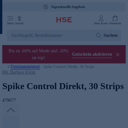
Tagesaktuelle Angebote
Menü
Ansicht
Mein Konto
Warenkorb
Suchen
Bis zu -60% auf Mode und -20%
Gutschein aktivieren
on top!
Figurmanagement
Spike Control Direkt, 30 Strips
BK Barbara Klein
Spike Control Direkt, 30 Strips
479677