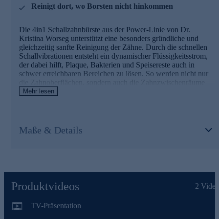
Reinigt dort, wo Borsten nicht hinkommen
Die 4in1 Schallzahnbürste aus der Power-Linie von Dr.
Kristina Worseg unterstützt eine besonders gründliche und
gleichzeitig sanfte Reinigung der Zähne. Durch die schnellen
Schallvibrationen entsteht ein dynamischer Flüssigkeitsstrom,
der dabei hilft, Plaque, Bakterien und Speisereste auch in
schwer erreichbaren Bereichen zu lösen. So werden nicht nur
die Zahnoberflächen, sondern auch die Zahnzwischenräume
und der Zahnfleischrand effektiv gereinigt. Die innovative
Mehr lesen
Technologie sorgt für ein rundum sauberes Mundgefühl und
macht die tägliche Zahnpflege noch komfortabler und
effizienter.
Maße & Details
Produktvideos
2
Video
TV-Präsentation