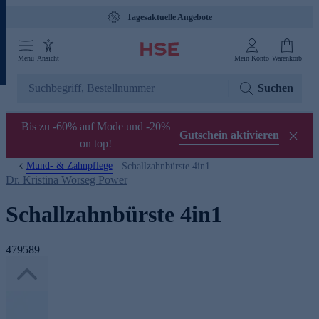
Tagesaktuelle Angebote
Menü
Ansicht
Mein Konto
Warenkorb
Suchen
Bis zu -60% auf Mode und -20%
Gutschein aktivieren
on top!
Mund- & Zahnpflege
Schallzahnbürste 4in1
Dr. Kristina Worseg Power
Schallzahnbürste 4in1
479589