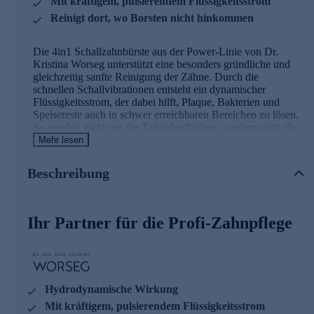
Mit kräftigem, pulsierendem Flüssigkeitsstrom
Reinigt dort, wo Borsten nicht hinkommen
Die 4in1 Schallzahnbürste aus der Power-Linie von Dr.
Kristina Worseg unterstützt eine besonders gründliche und
gleichzeitig sanfte Reinigung der Zähne. Durch die
schnellen Schallvibrationen entsteht ein dynamischer
Flüssigkeitsstrom, der dabei hilft, Plaque, Bakterien und
Speisereste auch in schwer erreichbaren Bereichen zu lösen.
So werden nicht nur die Zahnoberflächen, sondern auch die
Zahnzwischenräume und der Zahnfleischrand effektiv
Mehr lesen
gereinigt. Die innovative Technologie sorgt für ein rundum
sauberes Mundgefühl und macht die tägliche Zahnpflege
Beschreibung
noch komfortabler und effizienter.
Ihr Partner für die Profi-Zahnpflege
Hydrodynamische Wirkung
Mit kräftigem, pulsierendem Flüssigkeitsstrom