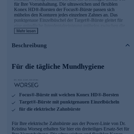
für Ihre Vorratshaltung. Die ultraweichen und flexiblen
Konex HD®-Borsten der Focus®-Bürste passen sich
mühelos den Konturen jedes einzelnen Zahnes an. Das
punktgenaue Einzelbüschel der Target®-Bürste gleitet für
eine gründliche Interdentalreinigung mühelos zwischen die
Zähne. Einfacher und effektiver kann Zähneputzen nicht
Mehr lesen
sein. Die Bürstenköpfe werden Ihnen einzeln verschweißt
geliefert.
Beschreibung
Ersatzbürstenköpfe gleich online bestellen.
Für die tägliche Mundhygiene
Focus®-Bürste mit weichen Konex HD®-Borsten
Target®-Bürste mit punktgenauen Einzelbücheln
für die elektrische Zahnbürste
Für Ihre elektrische Zahnbürste aus der Power-Linie von Dr.
Kristina Worseg erhalten Sie hier ein dreiteiliges Ersatz-Set für