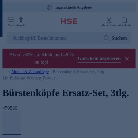
Tagesaktuelle Angebote
Menü
Ansicht
Mein Konto
Warenkorb
Suchen
Bis zu -60% auf Mode und -20%
Gutschein aktivieren
on top!
Mund- & Zahnpflege
Bürstenköpfe Ersatz-Set, 3tlg.
Dr. Kristina Worseg Power
Bürstenköpfe Ersatz-Set, 3tlg.
479580