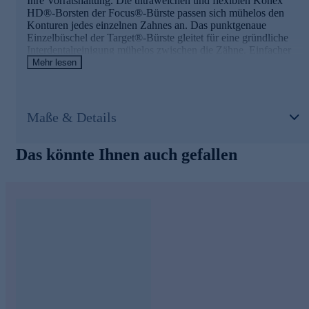
Ihre Vorratshaltung. Die ultraweichen und flexiblen Konex
HD®-Borsten der Focus®-Bürste passen sich mühelos den
Konturen jedes einzelnen Zahnes an. Das punktgenaue
Einzelbüschel der Target®-Bürste gleitet für eine gründliche
Interdentalreinigung mühelos zwischen die Zähne. Einfacher
und effektiver kann Zähneputzen nicht sein. Die Bürstenköpfe
Mehr lesen
werden Ihnen einzeln verschweißt geliefert.
Ersatzbürstenköpfe gleich online bestellen.
Maße & Details
Das könnte Ihnen auch gefallen