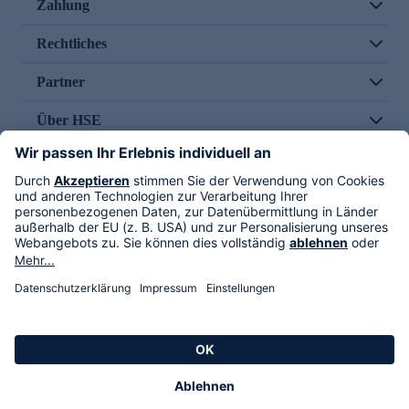
Zahlung
Rechtliches
Partner
Über HSE
Im TV
HSE International
Versand durch
Folge uns
AGB
Datenschutz
Impressum
Alle Rechte vorbehalten. Alle Preise inkl. gesetzlicher MwSt., zzgl. Versandkosten.