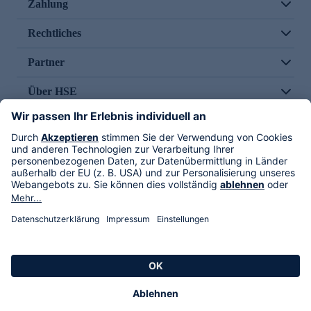
Zahlung
Rechtliches
Partner
Über HSE
Im TV
HSE International
Versand durch
Folge uns
AGB
Datenschutz
Impressum
Alle Rechte vorbehalten. Alle Preise inkl. gesetzlicher MwSt., zzgl. Versandkosten.