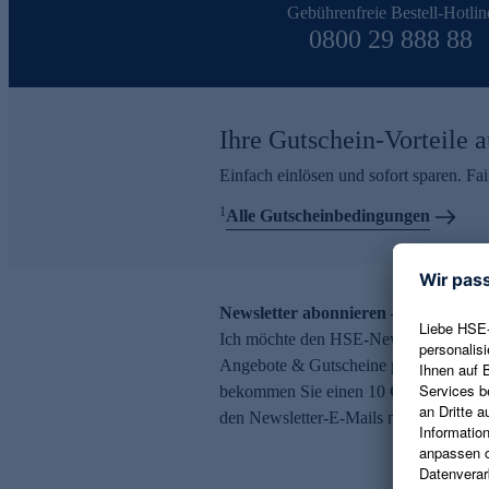
Gebührenfreie Bestell-Hotlin
0800 29 888 88
Ihre Gutschein-Vorteile a
Einfach einlösen und sofort sparen. F
1
Alle Gutscheinbedingungen
Newsletter abonnieren – 10 € Gutsch
Ich möchte den HSE-Newsletter abonni
Angebote & Gutscheine per E-Mail erh
bekommen Sie einen 10 € Gutschein. Ei
den Newsletter-E-Mails möglich.