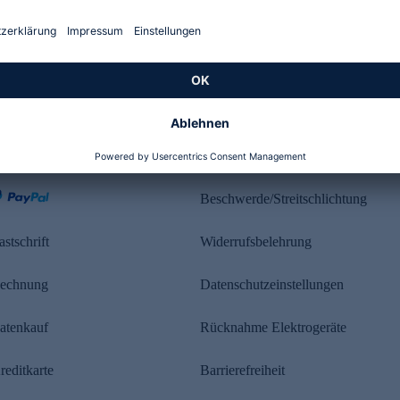
Kundenbewertung
ahlung
Rechtliches
Beschwerde/Streitschlichtung
astschrift
Widerrufsbelehrung
echnung
Datenschutzeinstellungen
atenkauf
Rücknahme Elektrogeräte
reditkarte
Barrierefreiheit