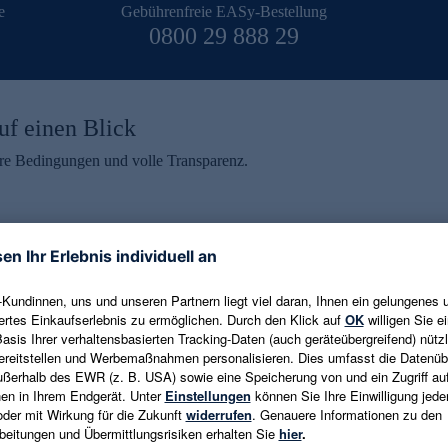
e
Gebührenfreie EASy-Bestellung
0800 29 888 29
uf einen Blick
aire Bedingungen und volle Transparenz.
ein erhalten
eren und aktuelle Trends,
E-Mail-Adresse eingeben
alten. Als Dankeschön
ne Abmeldung ist jederzeit in
Es gelten die
Datenschutzrichtlinien
un