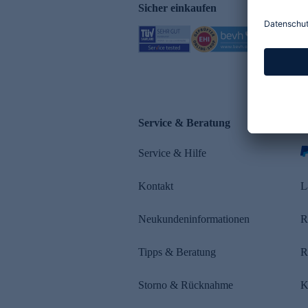
Sicher einkaufen
Service & Beratung
Z
Service & Hilfe
s
Kontakt
L
Neukundeninformationen
R
Tipps & Beratung
R
Storno & Rücknahme
K