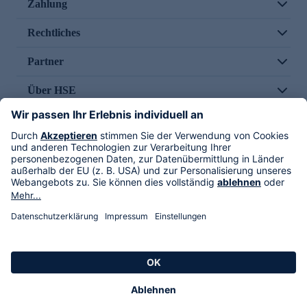
Zahlung
Rechtliches
Partner
Über HSE
Im TV
HSE International
Versand durch
Folge uns
AGB
Datenschutz
Impressum
Alle Rechte vorbehalten. Alle Preise inkl. gesetzlicher MwSt., zzgl. Versandkosten.