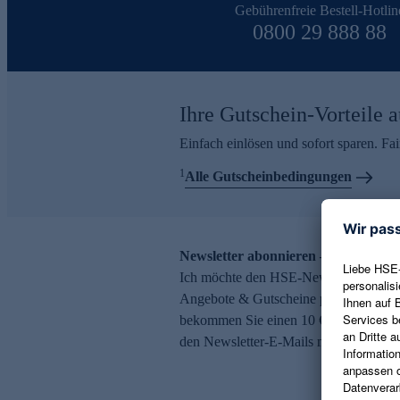
Gebührenfreie Bestell-Hotlin
0800 29 888 88
Ihre Gutschein-Vorteile a
Einfach einlösen und sofort sparen. F
1
Alle Gutscheinbedingungen
Newsletter abonnieren – 10 € Gutsch
Ich möchte den HSE-Newsletter abonni
Angebote & Gutscheine per E-Mail erh
bekommen Sie einen 10 € Gutschein. Ei
den Newsletter-E-Mails möglich.