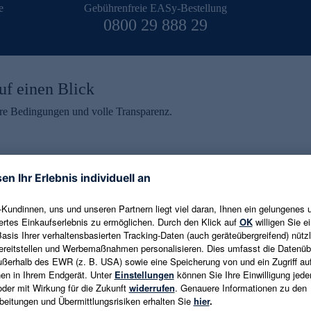
e
Gebührenfreie EASy-Bestellung
0800 29 888 29
uf einen Blick
aire Bedingungen und volle Transparenz.
ein erhalten
eren und aktuelle Trends,
E-Mail-Adresse eingeben
alten. Als Dankeschön
ne Abmeldung ist jederzeit in
Es gelten die
Datenschutzrichtlinien
un