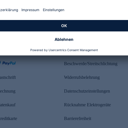
Kundenbewertung
ahlung
Rechtliches
Beschwerde/Streitschlichtung
astschrift
Widerrufsbelehrung
echnung
Datenschutzeinstellungen
atenkauf
Rücknahme Elektrogeräte
reditkarte
Barrierefreiheit