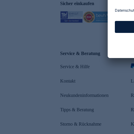
Sicher einkaufen
Service & Beratung
Z
Service & Hilfe
s
Kontakt
L
Neukundeninformationen
R
Tipps & Beratung
R
Storno & Rücknahme
K