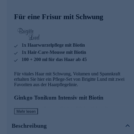
Für eine Frisur mit Schwung
1x Haarwurzelpflege mit Biotin
1x Hair-Care-Mousse mit Biotin
100 + 200 ml für das Haar ab 45
Für vitales Haar mit Schwung, Volumen und Spannkraft
erhalten Sie hier ein Pflege-Set von Brigitte Lund mit zwei
Favoriten aus der Haarpflegelinie.
Ginkgo Tonikum Intensiv mit Biotin
Phyto Stammzellen von Ginkgo Biloba stärken die
Mehr lesen
Hauteigenen Stammzellen auf der Kopfhaut und wirken
regenerierend. Das Ginkgo Biloba Tonikum INTENSIV mit
Biotin ist eine Haarwurzelpflege für das kraftlose, dünner
Beschreibung
werdende Haar ab 40 oder zur