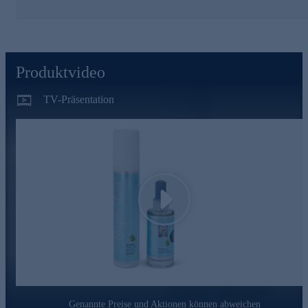
die Durchblutung der Kopfhaut, wirkt auf den
Mikrostoffwechsel der Haarwurzel und enthält den Blattextrakt
des Ginkgo-Baumes und Biotin in höchster Konzentration.
Biotin gilt als Haarwachstums-Beschleuniger und wirkt dem
Haarausfall entgegen. Die mit Hightech-Analysen erstellten
Rezepturen von Brigitte Lund fördern Haarwuchs und
Produktvideo
Haardichte.
TV-Präsentation
Ginkgo Hair Care Mousse mit Biotin & Vitamin
C
Die Styling-Mousse sorgt für starken elastischen Halt, wirkt
Strukturpflege und Kopfhautschutz und gibt dem
HaarVolumen. Sie ttrocknet das Haar nicht aus und ist daher
auch geeignet, die Frisur zwischen den Haarwäschen
nachzubearbeiten.
Play
Mit wertvollem Ginkgo-Biloba-Blattextrakt, Biotin und
Vitamin C.
Power-Duo für Ihr Haar jetzt online bestellen.
Genannte Preise und Aktionen können abweichen