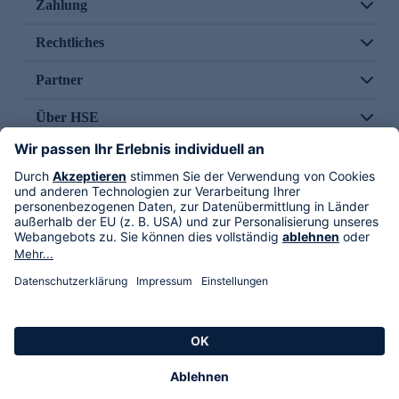
Zahlung
Rechtliches
Partner
Über HSE
Im TV
HSE International
Versand durch
Folge uns
AGB
Datenschutz
Impressum
Alle Rechte vorbehalten. Alle Preise inkl. gesetzlicher MwSt., zzgl. Versandkosten.