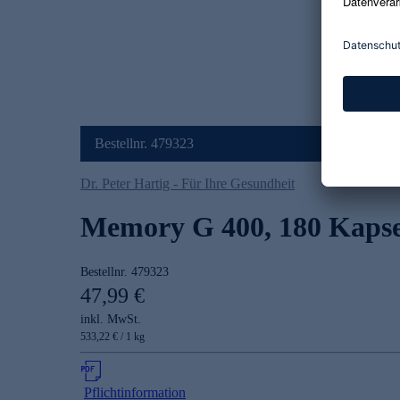
Bestellnr. 479323
Dr. Peter Hartig - Für Ihre Gesundheit
Memory G 400, 180 Kaps
Bestellnr.
479323
47,99 €
inkl. MwSt.
533,22 € / 1 kg
Pflichtinformation