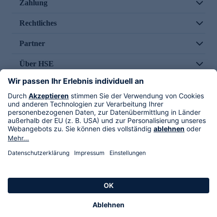
Zahlung
Rechtliches
Partner
Über HSE
Im TV
HSE International
Versand durch
Folge uns
AGB
Datenschutz
Impressum
Alle Rechte vorbehalten. Alle Preise inkl. gesetzlicher MwSt., zzgl. Versandkosten.