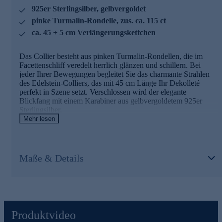
925er Sterlingsilber, gelbvergoldet
pinke Turmalin-Rondelle, zus. ca. 115 ct
ca. 45 + 5 cm Verlängerungskettchen
Das Collier besteht aus pinken Turmalin-Rondellen, die im
Facettenschliff veredelt herrlich glänzen und schillern. Bei
jeder Ihrer Bewegungen begleitet Sie das charmante Strahlen
des Edelstein-Colliers, das mit 45 cm Länge Ihr Dekolleté
perfekt in Szene setzt. Verschlossen wird der elegante
Blickfang mit einem Karabiner aus gelbvergoldetem 925er
Sterlingsilber.
Mehr lesen
Schmuck in geprüfter Qualität
Was die Qualität unserer Schmuckstücke angeht, gehen wir
Maße & Details
keine Kompromisse ein. Aus diesem Grund werden unsere
Schmuckwaren von unserer Qualitätssicherung und seitens des
Lieferanten strengsten Prüfprozessen unterzogen. Unter
anderem beinhalten unsere Prüfprozesse Prüfungen auf
Konformität mit den Bestimmungen der Schweizer
Edelmetallkontrollgesetzgebung.
Produktvideo
Jetzt bequem und sicher gleich online bestellen.