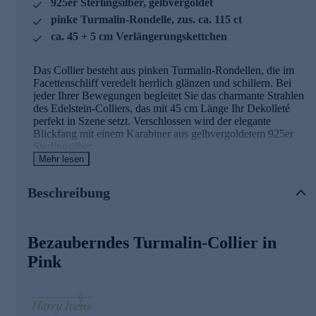
925er Sterlingsilber, gelbvergoldet
pinke Turmalin-Rondelle, zus. ca. 115 ct
ca. 45 + 5 cm Verlängerungskettchen
Das Collier besteht aus pinken Turmalin-Rondellen, die im
Facettenschliff veredelt herrlich glänzen und schillern. Bei
jeder Ihrer Bewegungen begleitet Sie das charmante Strahlen
des Edelstein-Colliers, das mit 45 cm Länge Ihr Dekolleté
perfekt in Szene setzt. Verschlossen wird der elegante
Blickfang mit einem Karabiner aus gelbvergoldetem 925er
Sterlingsilber.
Mehr lesen
Schmuck in geprüfter Qualität
Beschreibung
Was die Qualität unserer Schmuckstücke angeht, gehen wir
keine Kompromisse ein. Aus diesem Grund werden unsere
Schmuckwaren von unserer Qualitätssicherung und seitens
Bezauberndes Turmalin-Collier in
des Lieferanten strengsten Prüfprozessen unterzogen. Unter
anderem beinhalten unsere Prüfprozesse Prüfungen auf
Pink
Konformität mit den Bestimmungen der Schweizer
Edelmetallkontrollgesetzgebung.
Jetzt bequem und sicher gleich online bestellen.