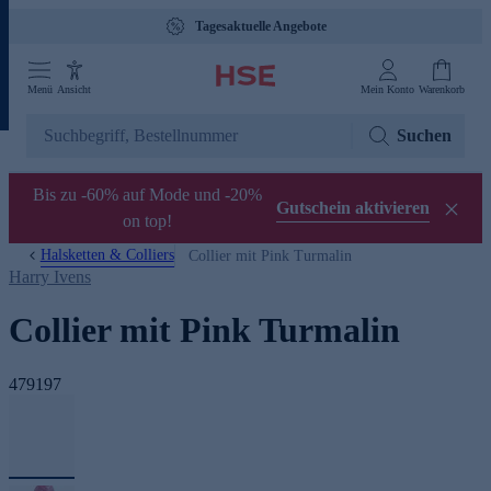
Tagesaktuelle Angebote
Menü
Ansicht
Mein Konto
Warenkorb
Suchen
Bis zu -60% auf Mode und -20%
Gutschein aktivieren
on top!
Halsketten & Colliers
Collier mit Pink Turmalin
Harry Ivens
Collier mit Pink Turmalin
479197