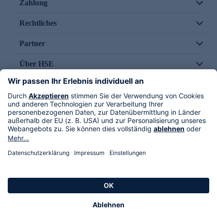
Zahlung
Rechtliches
Partner
Über HSE
Im TV
HSE International
Versand durch
Folge uns
AGB
Datenschutz
Impressum
Alle Rechte vorbehalten. Alle Preise inkl. gesetzlicher MwSt., zzgl. Versandkosten.