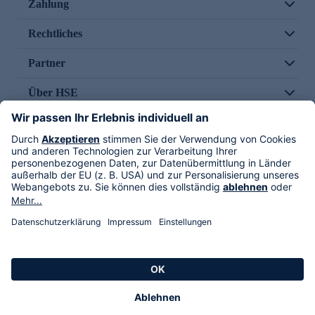
Zahlung
Rechtliches
Partner
Über HSE
Im TV
HSE International
Versand durch
Folge uns
AGB
Datenschutz
Impressum
Alle Rechte vorbehalten. Alle Preise inkl. gesetzlicher MwSt., zzgl. Versandkosten.