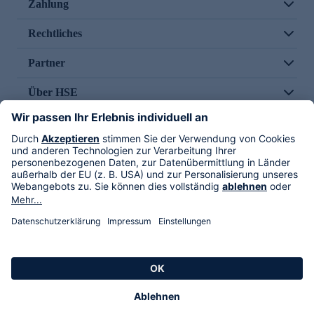
Zahlung
Rechtliches
Partner
Über HSE
Im TV
HSE International
Versand durch
Folge uns
AGB
Datenschutz
Impressum
Alle Rechte vorbehalten. Alle Preise inkl. gesetzlicher MwSt., zzgl. Versandkosten.