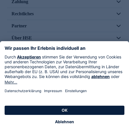
Zahlung
Rechtliches
Partner
Über HSE
Im TV
HSE International
Versand durch
Folge uns
AGB
Datenschutz
Impressum
Alle Rechte vorbehalten. Alle Preise inkl. gesetzlicher MwSt., zzgl. Versandkosten.