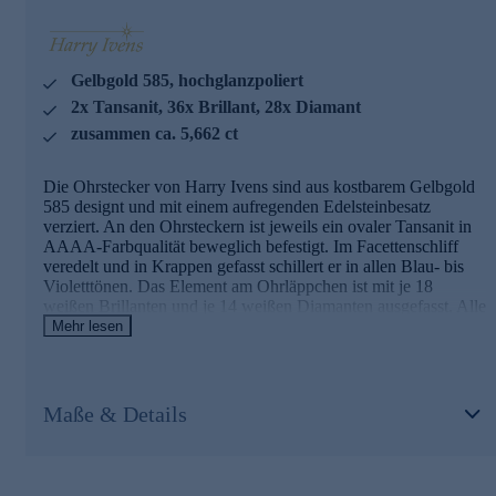
Aus diesem Grund werden unsere Schmuckwaren von
unserer Qualitätssicherung und seitens des Lieferanten
strengsten Prüfprozessen unterzogen. Unter anderem
beinhalten unsere Prüfprozesse Prüfungen auf Konformität
Gelbgold 585, hochglanzpoliert
mit den Bestimmungen der Schweizer
Edelmetallkontrollgesetzgebung.
2x Tansanit, 36x Brillant, 28x Diamant
zusammen ca. 5,662 ct
Nutzen Sie die Gelegenheit und bestellen jetzt bequem
online.
Die Ohrstecker von Harry Ivens sind aus kostbarem Gelbgold
585 designt und mit einem aufregenden Edelsteinbesatz
verziert. An den Ohrsteckern ist jeweils ein ovaler Tansanit in
AAAA-Farbqualität beweglich befestigt. Im Facettenschliff
veredelt und in Krappen gefasst schillert er in allen Blau- bis
Violetttönen. Das Element am Ohrläppchen ist mit je 18
weißen Brillanten und je 14 weißen Diamanten ausgefasst. Alle
in P1-Reinheit und im Brillantschliff bzw. Achtkantschliff
Mehr lesen
facettiert. Die Brillanten in Krappenfassungen und die
Diamanten in Kanalfassungen glitzern betörend. Mit diesem
luxuriösen Ohrschmuck setzen Sie einen glamourösen Akzent
und verleihen Ihrem Look das gewisse Etwas.
Maße & Details
Wir setzen auf Qualität
Aus diesem Grund werden unsere Schmuckwaren von unserer