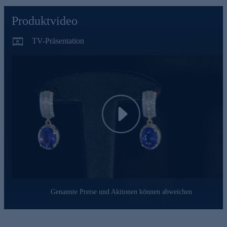
Qualitätssicherung und seitens des Lieferanten strengsten
Prüfprozessen unterzogen. Unter anderem beinhalten unsere
Produktvideo
Prüfprozesse Prüfungen auf Konformität mit den
Bestimmungen der Schweizer Edelmetallkontrollgesetzgebung.
TV-Präsentation
Nutzen Sie die Gelegenheit und bestellen jetzt bequem
online.
Play
Genannte Preise und Aktionen können abweichen