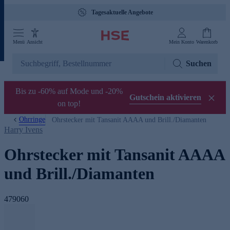
Tagesaktuelle Angebote
Menü
Ansicht
Mein Konto
Warenkorb
Suchen
Bis zu -60% auf Mode und -20%
Gutschein aktivieren
on top!
Ohrringe
Ohrstecker mit Tansanit AAAA und Brill./Diamanten
Harry Ivens
Ohrstecker mit Tansanit AAAA
und Brill./Diamanten
479060