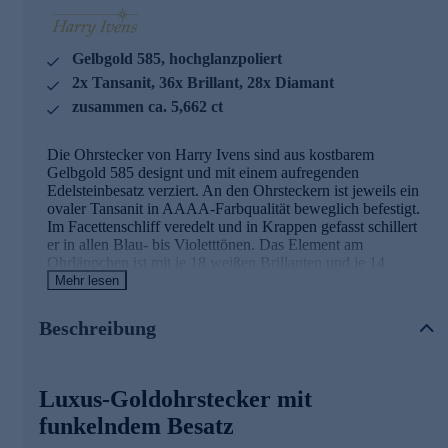
Gelbgold 585, hochglanzpoliert
2x Tansanit, 36x Brillant, 28x Diamant
zusammen ca. 5,662 ct
Die Ohrstecker von Harry Ivens sind aus kostbarem
Gelbgold 585 designt und mit einem aufregenden
Edelsteinbesatz verziert. An den Ohrsteckern ist jeweils ein
ovaler Tansanit in AAAA-Farbqualität beweglich befestigt.
Im Facettenschliff veredelt und in Krappen gefasst schillert
er in allen Blau- bis Violetttönen. Das Element am
Ohrläppchen ist mit je 18 weißen Brillanten und je 14
weißen Diamanten ausgefasst. Alle in P1-Reinheit und im
Mehr lesen
Brillantschliff bzw. Achtkantschliff facettiert. Die Brillanten
in Krappenfassungen und die Diamanten in Kanalfassungen
Beschreibung
glitzern betörend. Mit diesem luxuriösen Ohrschmuck setzen
Sie einen glamourösen Akzent und verleihen Ihrem Look
das gewisse Etwas.
Luxus-Goldohrstecker mit
Wir setzen auf Qualität
funkelndem Besatz