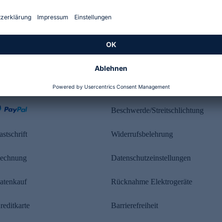
Kundenbewertung
ahlung
Rechtliches
Beschwerde/Streitschlichtung
astschrift
Widerrufsbelehrung
echnung
Datenschutzeinstellungen
atenkauf
Rücknahme Elektrogeräte
reditkarte
Barrierefreiheit