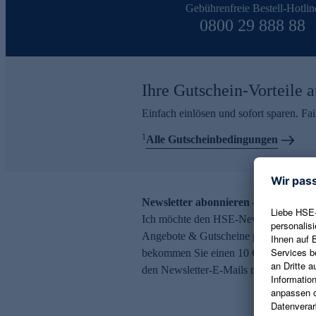
Gebührenfreie Bestell-Hotlin
0800 29 888 88
Ihre Gutschein-Vorteile a
Einfach einlösen und sofort sparen. F
1
Alle Gutscheinbedingungen
Newsletter abonnieren – 10 € Gutsch
Ich möchte den HSE-Newsletter abonni
Angebote & Gutscheine per E-Mail erh
bekommen Sie einen 10 € Gutschein. Ei
den Newsletter-E-Mails möglich.