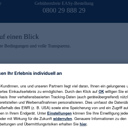
e
Gebührenfreie EASy-Bestellung
0800 29 888 29
uf einen Blick
aire Bedingungen und volle Transparenz.
ein erhalten
eren und aktuelle Trends,
E-Mail-Adresse eingeben
alten. Als Dankeschön
ne Abmeldung ist jederzeit in
Es gelten die
Datenschutzrichtlinien
un