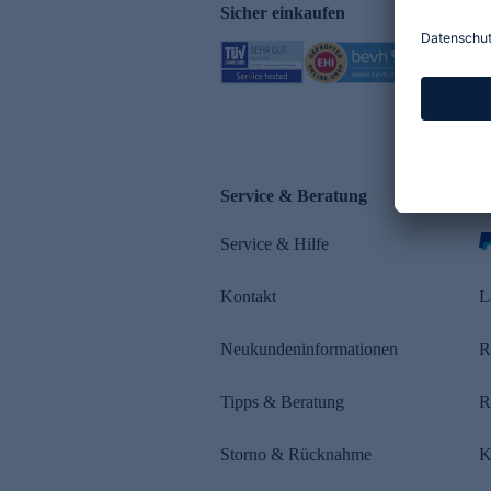
Sicher einkaufen
Service & Beratung
Z
Service & Hilfe
s
Kontakt
L
Neukundeninformationen
R
Tipps & Beratung
R
Storno & Rücknahme
K