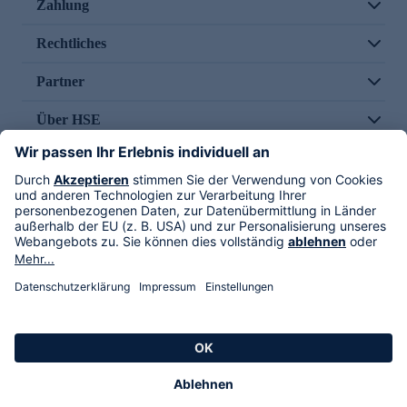
Zahlung
Rechtliches
Partner
Über HSE
Im TV
HSE International
Versand durch
Folge uns
AGB
Datenschutz
Impressum
Alle Rechte vorbehalten. Alle Preise inkl. gesetzlicher MwSt., zzgl. Versandkosten.