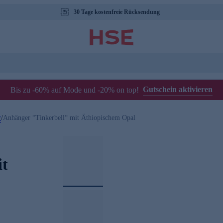
30 Tage kostenfreie Rücksendung
Gutschein aktivieren
Bis zu -60% auf Mode und -20% on top!
r
/
Anhänger “Tinkerbell“ mit Äthiopischem Opal
it