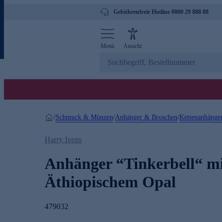
Gebührenfreie Hotline 0800 29 888 88
Menü
Ansicht
Schmuck & Münzen
Anhänger & Broschen
Kettenanhänge
/
/
/
Harry Ivens
Anhänger “Tinkerbell“ m
Äthiopischem Opal
479032