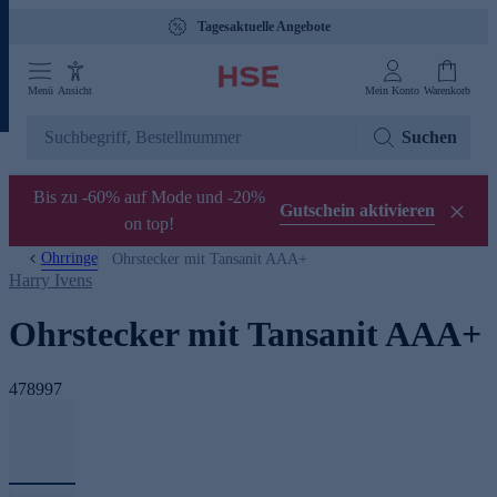
Tagesaktuelle Angebote
Menü
Ansicht
Mein Konto
Warenkorb
Suchen
Bis zu -60% auf Mode und -20%
Gutschein aktivieren
on top!
Ohrringe
Ohrstecker mit Tansanit AAA+
Harry Ivens
Ohrstecker mit Tansanit AAA+
478997