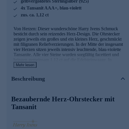
gelbvergoldetes Sterlingsilber (925)
4x Tansanit AAA+, blau-violett
zus. ca. 1,12 ct
Von Herzen: Dieser wunderschöne Harry Ivens Schmuck
besticht durch sein reizendes Herz-Design. Die Ohrstecker
zeigen jeweils ein großes und ein kleines Herz, geschmückt
mit filigranen Reliefverzierungen. In der Mitte der insgesamt
vier Herzen sitzen jeweils intensiv leuchtende, blau-violette
Tansanite. Alle vier Steine wurden sorgfältig facettiert und
bringen gemeinsam 1,12 ct auf die Edelsteinwaage. In
perfekter Harmonie dazu passt die warm glänzende
Mehr lesen
Gelbvergoldung. Als Grundmaterial wurde hochwertiges
Sterlingsilber (925) verarbeitet.
Beschreibung
Schmuck in kontrollierter Qualität
Bezaubernde Herz-Ohrstecker mit
Was die Qualität unserer Schmuckstücke angeht, gehen wir
keine Kompromisse ein. Aus diesem Grund werden unsere
Tansanit
Schmuckwaren von unserer Qualitätssicherung und seitens
des Lieferanten strengsten Prüfprozessen unterzogen. Unter
anderem beinhalten unsere Prüfprozesse Prüfungen auf
Konformität mit den Bestimmungen der Schweizer