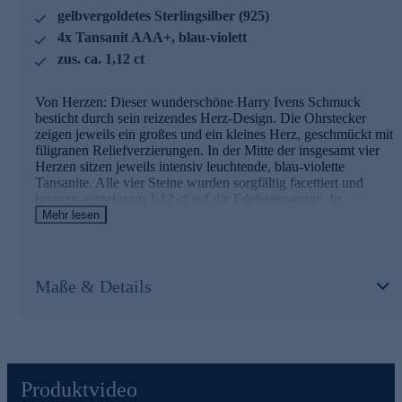
Edelmetallkontrollgesetzgebung.
gelbvergoldetes Sterlingsilber (925)
Sichern Sie sich den herzigen Edelsteinschmuck gleich
4x Tansanit AAA+, blau-violett
bequem online.
zus. ca. 1,12 ct
Von Herzen: Dieser wunderschöne Harry Ivens Schmuck
besticht durch sein reizendes Herz-Design. Die Ohrstecker
zeigen jeweils ein großes und ein kleines Herz, geschmückt mit
filigranen Reliefverzierungen. In der Mitte der insgesamt vier
Herzen sitzen jeweils intensiv leuchtende, blau-violette
Tansanite. Alle vier Steine wurden sorgfältig facettiert und
bringen gemeinsam 1,12 ct auf die Edelsteinwaage. In
perfekter Harmonie dazu passt die warm glänzende
Mehr lesen
Gelbvergoldung. Als Grundmaterial wurde hochwertiges
Sterlingsilber (925) verarbeitet.
Maße & Details
Schmuck in kontrollierter Qualität
Was die Qualität unserer Schmuckstücke angeht, gehen wir
keine Kompromisse ein. Aus diesem Grund werden unsere
Schmuckwaren von unserer Qualitätssicherung und seitens des
Lieferanten strengsten Prüfprozessen unterzogen. Unter
anderem beinhalten unsere Prüfprozesse Prüfungen auf
Produktvideo
Konformität mit den Bestimmungen der Schweizer