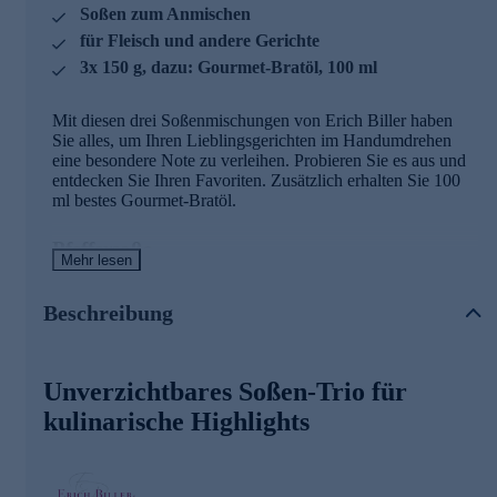
Soßen zum Anmischen
für Fleisch und andere Gerichte
3x 150 g, dazu: Gourmet-Bratöl, 100 ml
Mit diesen drei Soßenmischungen von Erich Biller haben
Sie alles, um Ihren Lieblingsgerichten im Handumdrehen
eine besondere Note zu verleihen. Probieren Sie es aus und
entdecken Sie Ihren Favoriten. Zusätzlich erhalten Sie 100
ml bestes Gourmet-Bratöl.
Pfeffersoße
Mehr lesen
Diese pikant-würzige, cremige Soßenvariation zeichnet sich
durch eine unerwartet interessante Komposition
Beschreibung
verschiedener Pfeffersorten aus. Der geschmackvolle rund
glänzende grüne Pfeffer, der intensive Telly-Cherry-Pfeffer,
der exklusive Banasura-Pfeffer und die Schinusbeeren
Unverzichtbares Soßen-Trio für
ergeben eine ausgewogene Partnerschaft und machen unsere
Pfeffersoße zu einem kulinarischen Highlight der ganz
kulinarische Highlights
besonderen Art. Zu kurzgebratenem Fleisch, gegrilltem
Gemüse und schmackhaftem Gemüsegerichten stellt sie die
perfekte Ergänzung und Aufwertung Ihres Gerichtes dar.