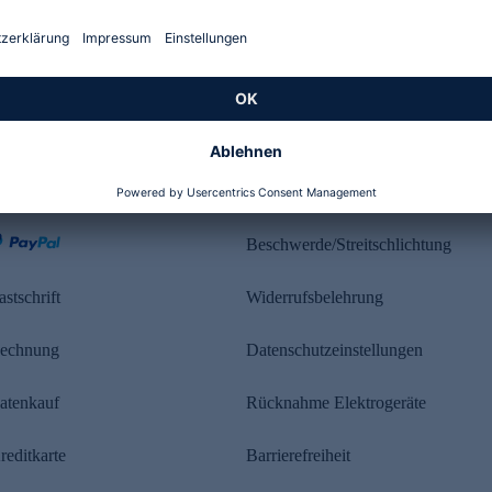
Kundenbewertung
ahlung
Rechtliches
Beschwerde/Streitschlichtung
astschrift
Widerrufsbelehrung
echnung
Datenschutzeinstellungen
atenkauf
Rücknahme Elektrogeräte
reditkarte
Barrierefreiheit