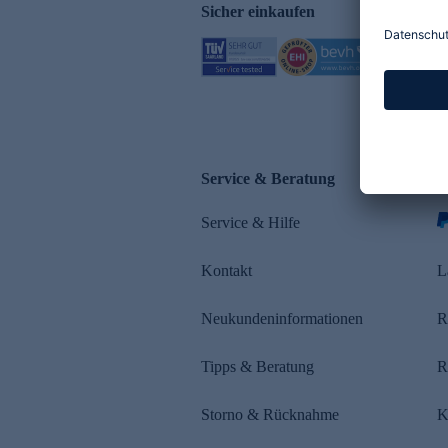
Sicher einkaufen
Service & Beratung
Z
Service & Hilfe
s
Kontakt
L
Neukundeninformationen
R
Tipps & Beratung
R
Storno & Rücknahme
K