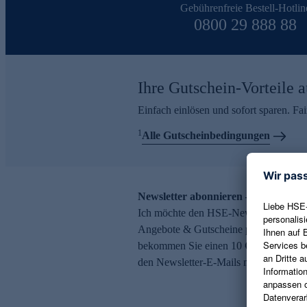
Gebührenfreie Bestell-Hotlin
0800 29 888 88
Ihre Gutschein-Vorteile a
Einfach einlösen und sofort sparen. F
1
Alle Gutscheinbedingungen
Newsletter abonnieren – 10 € Gutsch
Ich möchte den HSE-Newsletter abonni
Angebote & Gutscheine per E-Mail erh
bekommen Sie einen 10 € Gutschein. Ei
den Newsletter-E-Mails möglich.