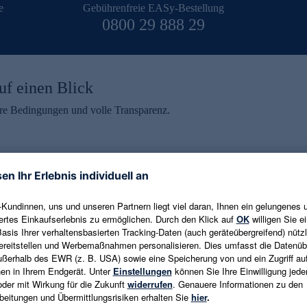
e
Gebührenfreie EASy-Bestellung
0800 29 888 29
uf einen Blick
aire Bedingungen und volle Transparenz.
ein erhalten
eren und aktuelle Trends,
E-Mail-Adresse eingeben
alten. Als Dankeschön
ne Abmeldung ist jederzeit in
Es gelten die
Datenschutzrichtlinien
un