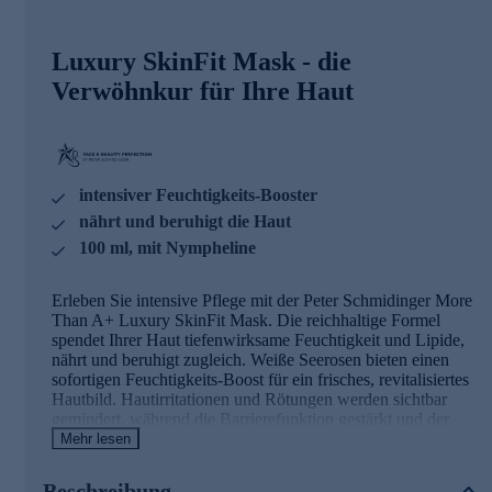
Luxury SkinFit Mask - die
Verwöhnkur für Ihre Haut
intensiver Feuchtigkeits-Booster
nährt und beruhigt die Haut
100 ml, mit Nympheline
Erleben Sie intensive Pflege mit der Peter Schmidinger More
Than A+ Luxury SkinFit Mask. Die reichhaltige Formel
spendet Ihrer Haut tiefenwirksame Feuchtigkeit und Lipide,
nährt und beruhigt zugleich. Weiße Seerosen bieten einen
sofortigen Feuchtigkeits-Boost für ein frisches, revitalisiertes
Hautbild. Hautirritationen und Rötungen werden sichtbar
gemindert, während die Barrierefunktion gestärkt und der
Wasserverlust reduziert wird. Ihre Haut erscheint glatt und
Mehr lesen
optisch gestrafft. Gönnen Sie sich diesen Luxus für ein
strahlendes Hautgefühl.
Beschreibung