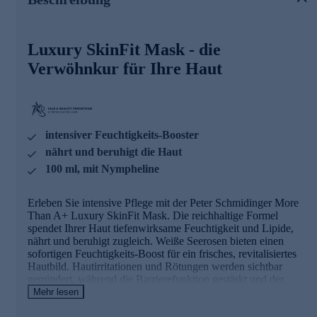
Die wichtigsten Inhaltsstoffe in der Übersicht
Luxury SkinFit Mask - die
Nympheline
Verwöhnkur für Ihre Haut
wird ausschließlich aus weißen Seerosen aus
Madagaskar gewonnen, die reich an Polyphenolen und
natürlichen Polysacchariden sind
stärkt die Hautbarriere durch Optimierung des
Feuchtigkeitsmanagements der Haut spürbar
intensiver Feuchtigkeits-Booster
Skinsooth
nährt und beruhigt die Haut
100 ml, mit Nympheline
hautberuhigender Komplex aus drei synergistisch
wirkenden Inhaltstoffen
kann die Barriereschicht der Haut stärken
Erleben Sie intensive Pflege mit der Peter Schmidinger More
verbessern merklich die Feuchtigkeitsdepots, durch
Than A+ Luxury SkinFit Mask. Die reichhaltige Formel
Reduzierung des transepidermalen Wasserverlusts
spendet Ihrer Haut tiefenwirksame Feuchtigkeit und Lipide,
nährt und beruhigt zugleich. Weiße Seerosen bieten einen
Entdecken Sie die intensive Pflege und bestellen Sie jetzt
sofortigen Feuchtigkeits-Boost für ein frisches, revitalisiertes
online.
Hautbild. Hautirritationen und Rötungen werden sichtbar
gemindert, während die Barrierefunktion gestärkt und der
Wasserverlust reduziert wird. Ihre Haut erscheint glatt und
Mehr lesen
optisch gestrafft. Gönnen Sie sich diesen Luxus für ein