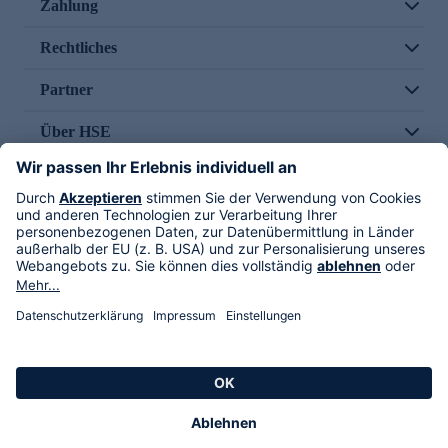
Zahlung
Rechtliches
Partner
Über HSE
Im TV
HSE International
Versand durch
Folge uns
AGB
Datenschutz
Impressum
Alle Rechte vorbehalten. Alle Preise inkl. gesetzlicher MwSt., zzgl. Versandkosten.