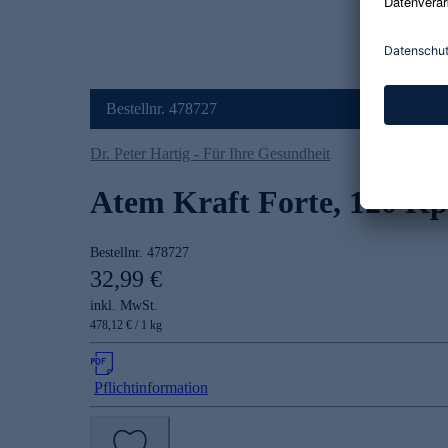
Bestellnr. 478727
Dr. Peter Hartig - Für Ihre Gesundheit
Atem Kraft Forte, 120 Kp
Bestellnr.
478727
32,99 €
inkl. MwSt.
478,12 € / 1 kg
Pflichtinformation