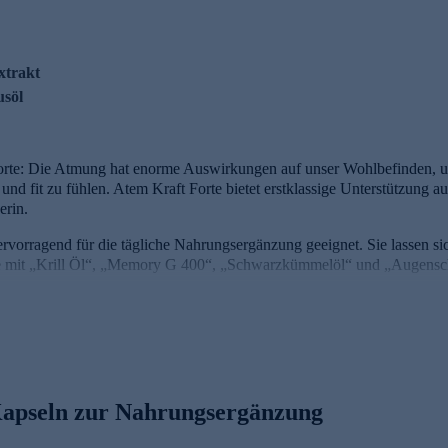
xtrakt
usöl
orte: Die Atmung hat enorme Auswirkungen auf unser Wohlbefinden, uns
und fit zu fühlen. Atem Kraft Forte bietet erstklassige Unterstützung 
erin.
rvorragend für die tägliche Nahrungsergänzung geeignet. Sie lassen sic
e mit „Krill Öl“, „Memory G 400“, „Schwarzkümmelöl“ und „Augensch
 OPC (Oligomere Procyanidine)
söl
ktion der Atemwege
Kapseln zur Nahrungsergänzung