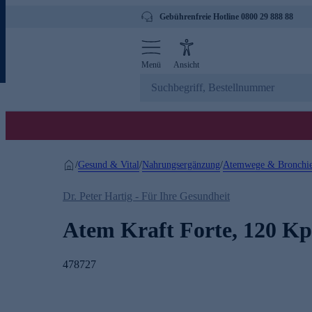
Gebührenfreie Hotline 0800 29 888 88
Menü
Ansicht
Gesund & Vital
Nahrungsergänzung
Atemwege & Bronchi
/
/
/
Dr. Peter Hartig - Für Ihre Gesundheit
Atem Kraft Forte, 120 Kp
478727