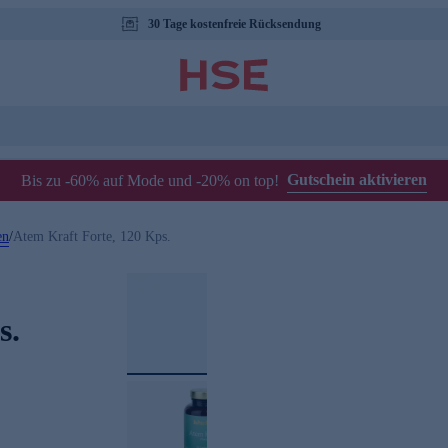
30 Tage kostenfreie Rücksendung
Gutschein aktivieren
Bis zu -60% auf Mode und -20% on top!
en
/
Atem Kraft Forte, 120 Kps.
s.