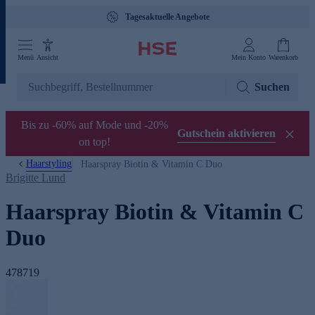
Tagesaktuelle Angebote
Menü
Ansicht
Mein Konto
Warenkorb
Suchen
Bis zu -60% auf Mode und -20%
Gutschein aktivieren
on top!
Haarstyling
Haarspray Biotin & Vitamin C Duo
Brigitte Lund
Haarspray Biotin & Vitamin C
Duo
478719