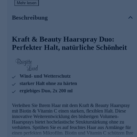
natürliches Haar vor UV-Strahlen. Durch den Wind- und
Mehr lesen
Wetterschutz bleibt Ihr Haar beweglich und fällt attraktiv
und natürlich. Erleben Sie starken Halt und lebendige
Beschreibung
Schönheit – jeden Tag, bei jedem Wetter.
Für rundum schönes Haar: gleich online bestellen.
Kraft & Beauty Haarspray Duo:
Perfekter Halt, natürliche Schönheit
Wind- und Wetterschutz
starker Halt ohne zu härten
ergiebiges Duo, 2x 200 ml
Verleihen Sie Ihrem Haar mit dem Kraft & Beauty Haarspray
mit Biotin & Vitamin C einen starken, flexiblen Halt. Diese
innovative Weiterentwicklung des bisherigen Volumen-
Haarsprays bietet hochelastische Strukturstärkung ohne zu
verhärten. Sprühen Sie es auf feuchtes Haar aus Armlänge für
einen perfekten Mikrofilm. Biotin und Vitamin C schützen Ihre