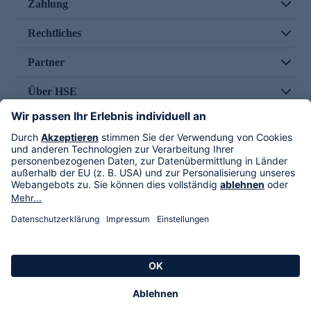
Zahlung
Rechtliches
Partner
Über HSE
Im TV
HSE International
Versand durch
Folge uns
AGB
Datenschutz
Impressum
Alle Rechte vorbehalten. Alle Preise inkl. gesetzlicher MwSt., zzgl. Versandkosten.