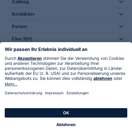
Zahlung
Rechtliches
Partner
Über HSE
Im TV
HSE International
Versand durch
Folge uns
AGB
Datenschutz
Impressum
Alle Rechte vorbehalten. Alle Preise inkl. gesetzlicher MwSt., zzgl. Versandkosten.