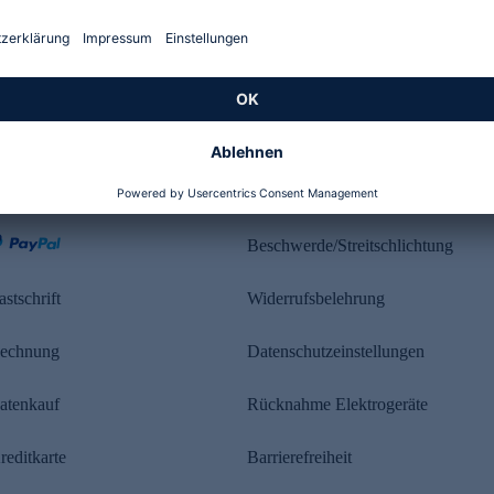
Kundenbewertung
ahlung
Rechtliches
Beschwerde/Streitschlichtung
astschrift
Widerrufsbelehrung
echnung
Datenschutzeinstellungen
atenkauf
Rücknahme Elektrogeräte
reditkarte
Barrierefreiheit