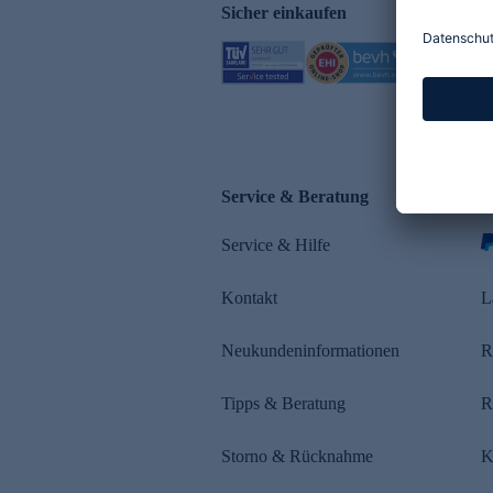
Sicher einkaufen
Service & Beratung
Z
Service & Hilfe
s
Kontakt
L
Neukundeninformationen
R
Tipps & Beratung
R
Storno & Rücknahme
K