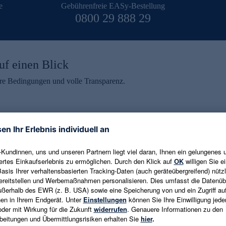
e
Gebührenfreie EASy-Bestellung
0800 29 888 29
uf einen Blick
aire Bedingungen und volle Transparenz.
ein erhalten
eren und aktuelle Trends,
E-Mail-Adresse eingeben
alten. Als Dankeschön
ne Abmeldung ist jederzeit in
Es gelten die
Datenschutzrichtlinien
un