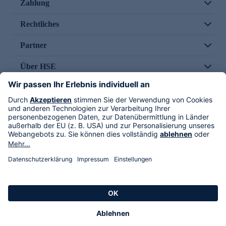
Zahlung
Rechtliches
Partner
Über HSE
Im TV
HSE International
Versand durch
Folge uns
AGB
Datenschutz
Impressum
Alle Rechte vorbehalten. Alle Preise inkl. gesetzlicher MwSt., zzgl. Versandkosten.