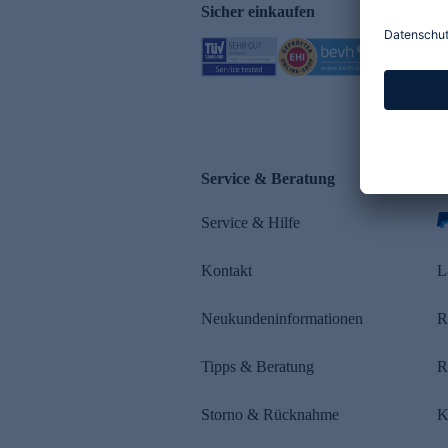
Sicher einkaufen
Service & Beratung
Z
Service & Hilfe
Kontakt
L
Neukundeninformationen
R
Tipps & Beratung
R
Storno & Rücknahme
K