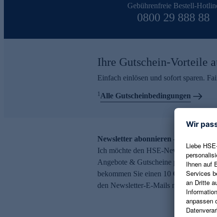
Gebührenfreie Bestell-Hotlin
0800 29 888 88
Ihre Gutschein-Vorteile a
Einfach einlösen und sofort sparen. F
1
Alle Gutscheinbedingungen
Newsletter abonnieren – 10 € Gutsch
Ich möchte den HSE-Newsletter abonni
Angebote & Gutscheine per E-Mail erh
bekommen Sie einen 10 € Gutschein. Ei
den Newsletter-E-Mails möglich.