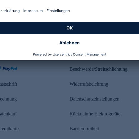
Kundenbewertung
ahlung
Rechtliches
Beschwerde/Streitschlichtung
astschrift
Widerrufsbelehrung
echnung
Datenschutzeinstellungen
atenkauf
Rücknahme Elektrogeräte
reditkarte
Barrierefreiheit