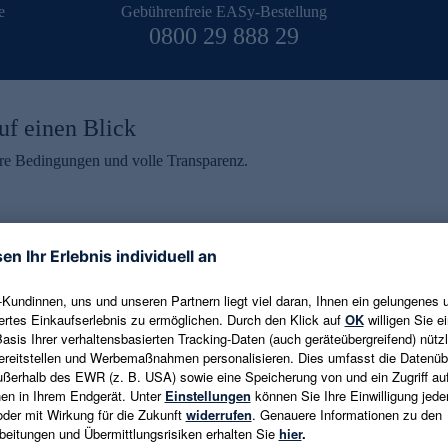
e
Gebührenfreie EASy-Bestellung
0800 29 888 29
uf einen Blick
aire Bedingungen und volle Transparenz.
ein erhalten
eren und aktuelle Trends,
E-Mail-Adresse eingeben
alten. Als Dankeschön
ne Abmeldung ist jederzeit in
Es gelten die
Datenschutzrichtlinien
un