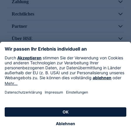
Zahlung
Rechtliches
Partner
Über HSE
Im TV
HSE International
Versand durch
Folge uns
AGB
Datenschutz
Impressum
Alle Rechte vorbehalten. Alle Preise inkl. gesetzlicher MwSt., zzgl. Versandkosten.