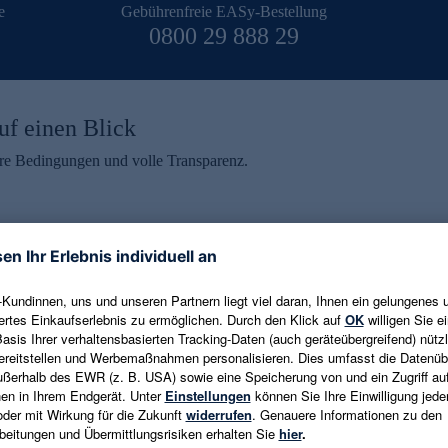
e
Gebührenfreie EASy-Bestellung
0800 29 888 29
uf einen Blick
aire Bedingungen und volle Transparenz.
ein erhalten
eren und aktuelle Trends,
E-Mail-Adresse eingeben
alten. Als Dankeschön
ne Abmeldung ist jederzeit in
Es gelten die
Datenschutzrichtlinien
un