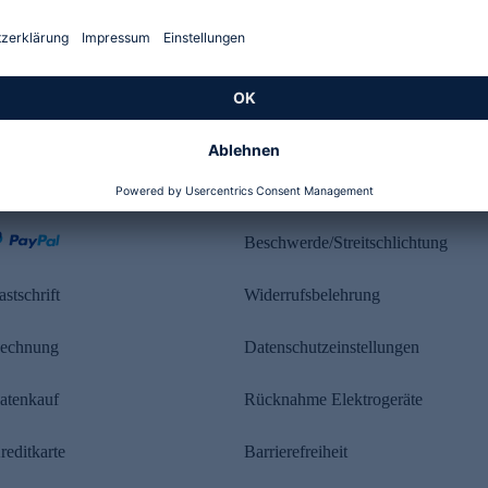
Kundenbewertung
ahlung
Rechtliches
Beschwerde/Streitschlichtung
astschrift
Widerrufsbelehrung
echnung
Datenschutzeinstellungen
atenkauf
Rücknahme Elektrogeräte
reditkarte
Barrierefreiheit