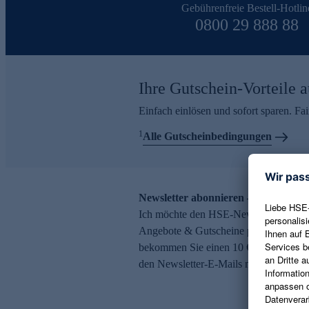
Gebührenfreie Bestell-Hotlin
0800 29 888 88
Ihre Gutschein-Vorteile a
Einfach einlösen und sofort sparen. F
1
Alle Gutscheinbedingungen
Newsletter abonnieren – 10 € Gutsch
Ich möchte den HSE-Newsletter abonni
Angebote & Gutscheine per E-Mail erh
bekommen Sie einen 10 € Gutschein. Ei
den Newsletter-E-Mails möglich.