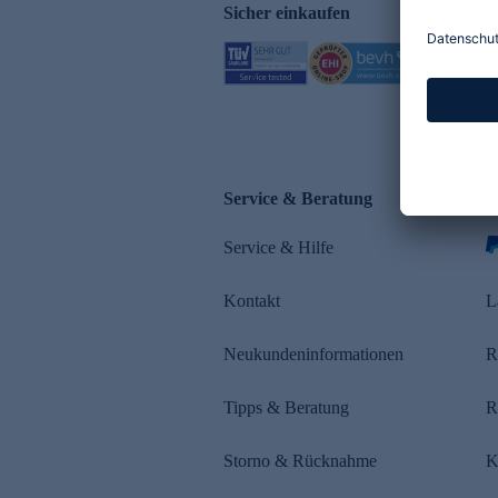
Sicher einkaufen
Service & Beratung
Z
Service & Hilfe
s
Kontakt
L
Neukundeninformationen
R
Tipps & Beratung
R
Storno & Rücknahme
K