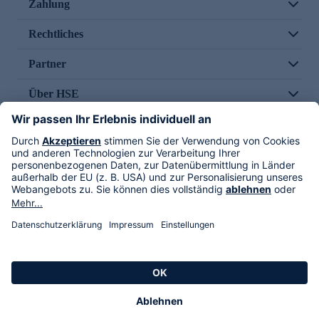
Zahlung
Rechtliches
Partner
Über HSE
Im TV
HSE International
Versand durch
Folge uns
AGB
Datenschutz
Impressum
Alle Rechte vorbehalten. Alle Preise inkl. gesetzlicher MwSt., zzgl. Versandkosten.